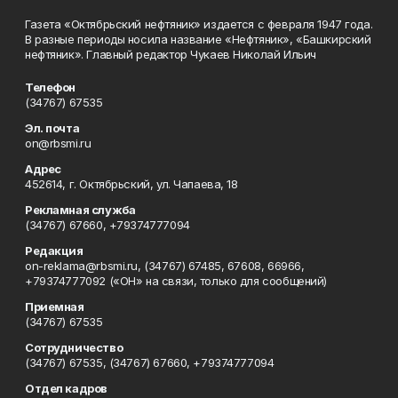
Газета «Октябрьский нефтяник» издается с февраля 1947 года.
В разные периоды носила название «Нефтяник», «Башкирский
нефтяник». Главный редактор Чукаев Николай Ильич
Телефон
(34767) 67535
Эл. почта
on@rbsmi.ru
Адрес
452614, г. Октябрьский, ул. Чапаева, 18
Рекламная служба
(34767) 67660, +79374777094
Редакция
on-reklama@rbsmi.ru, (34767) 67485, 67608, 66966,
+79374777092 («ОН» на связи, только для сообщений)
Приемная
(34767) 67535
Сотрудничество
(34767) 67535, (34767) 67660, +79374777094
Отдел кадров