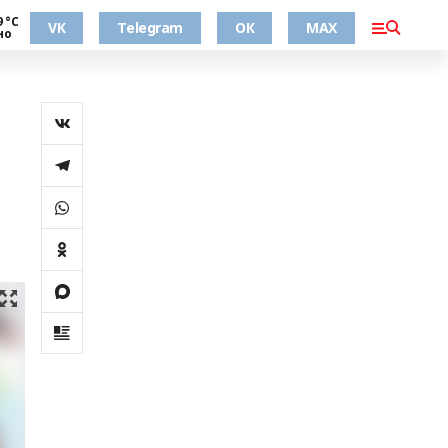
9 °С
VK
Telegram
ОК
MAX
но