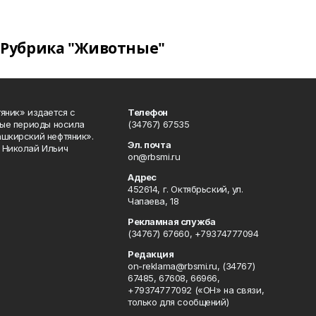
Рубрика "Животные"
яник» издается с
Телефон
ные периоды носила
(34767) 67535
ашкирский нефтяник».
Эл. почта
 Николай Ильич
on@rbsmi.ru
Адрес
452614, г. Октябрьский, ул.
Чапаева, 18
Рекламная служба
(34767) 67660, +79374777094
Редакция
on-reklama@rbsmi.ru, (34767)
67485, 67608, 66966,
+79374777092 («ОН» на связи,
только для сообщений)