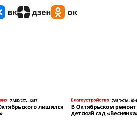
вия
Благоустройство
7 АВГУСТА , 12:57
7 АВГУСТА , 09:4
Октябрьского лишился
В Октябрьском ремон
»
детский сад «Веснянка