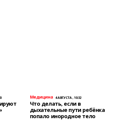
Медицина
0
4 АВГУСТА , 10:32
тируют
Что делать, если в
»
дыхательные пути ребёнка
попало инородное тело