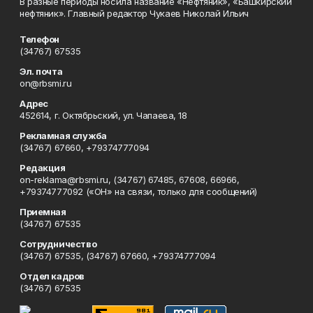
В разные периоды носила название «Нефтяник», «Башкирский
нефтяник». Главный редактор Чукаев Николай Ильич
Телефон
(34767) 67535
Эл. почта
on@rbsmi.ru
Адрес
452614, г. Октябрьский, ул. Чапаева, 18
Рекламная служба
(34767) 67660, +79374777094
Редакция
on-reklama@rbsmi.ru, (34767) 67485, 67608, 66966,
+79374777092 («ОН» на связи, только для сообщений)
Приемная
(34767) 67535
Сотрудничество
(34767) 67535, (34767) 67660, +79374777094
Отдел кадров
(34767) 67535