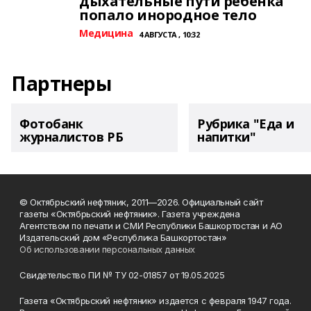
дыхательные пути ребёнка
попало инородное тело
Медицина
4 АВГУСТА , 10:32
Партнеры
Фотобанк
Рубрика "Еда и
журналистов РБ
напитки"
© Октябрьский нефтяник, 2011—2026. Официальный сайт
газеты «Октябрьский нефтяник». Газета учреждена
Агентством по печати и СМИ Республики Башкортостан и АО
Издательский дом «Республика Башкортостан»
Об использовании персональных данных
Свидетельство ПИ № ТУ 02-01857 от 19.05.2025
Газета «Октябрьский нефтяник» издается с февраля 1947 года.