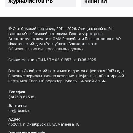
журналистов РБ
напитки"
© Октябрьский нефтяник, 2011—2026. Официальный сайт
газеты «Октябрьский нефтяник». Газета учреждена
Агентством по печати и СМИ Республики Башкортостан и АО
Издательский дом «Республика Башкортостан»
Об использовании персональных данных
Свидетельство ПИ № ТУ 02-01857 от 19.05.2025
Газета «Октябрьский нефтяник» издается с февраля 1947 года.
В разные периоды носила название «Нефтяник», «Башкирский
нефтяник». Главный редактор Чукаев Николай Ильич
Телефон
(34767) 67535
Эл. почта
on@rbsmi.ru
Адрес
452614, г. Октябрьский, ул. Чапаева, 18
Рекламная служба