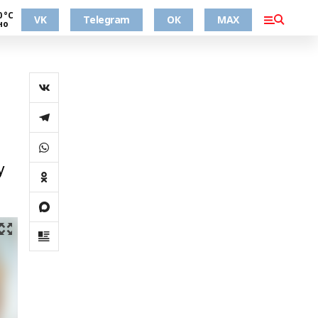
0 °С
VK
Telegram
ОК
MAX
но
у