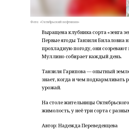
Фото:
«Октябрьский нефтяник»
Выращена клубника сорта «зенга зен
Первые ягоды Танзиля Билаловна на
прохладную погоду, они созревают 
Муллино собирает каждый день.
Танзиля Гарипова — опытный земле
знает, когда и чем подкармливать р
урожай.
На столе жительницы Октябрьского 
жимолость, у неё три сорта с разн
Автор: Надежда Переведенцева