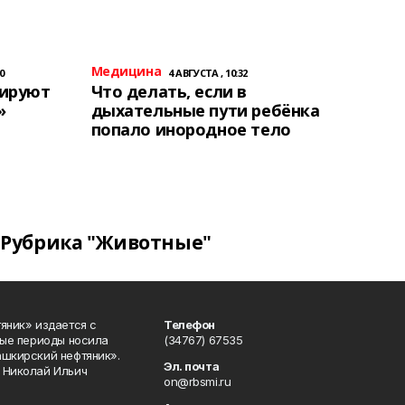
Медицина
0
4 АВГУСТА , 10:32
тируют
Что делать, если в
»
дыхательные пути ребёнка
попало инородное тело
Рубрика "Животные"
яник» издается с
Телефон
ные периоды носила
(34767) 67535
ашкирский нефтяник».
Эл. почта
 Николай Ильич
on@rbsmi.ru