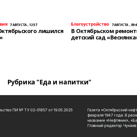
вия
Благоустройство
7 АВГУСТА , 12:57
7 АВГУСТА , 09:4
Октябрьского лишился
В Октябрьском ремон
»
детский сад «Веснянка
Рубрика "Еда и напитки"
ьство ПИ № ТУ 02-01857 от 19.05.2025
Газета «Октябрьский нефт
февраля 1947 года. В раз
название «Нефтяник», «Б
Главный редактор Чукаев