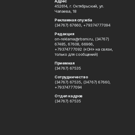
Адрес
452614, г. Октябрьский, ул.
Чапаева, 18
Рекламная служба
(34767) 67660, +79374777094
Редакция
on-reklama@rbsmi.ru, (34767)
67485, 67608, 66966,
+79374777092 («ОН» на связи,
только для сообщений)
Приемная
(34767) 67535
Сотрудничество
(34767) 67535, (34767) 67660,
+79374777094
Отдел кадров
(34767) 67535