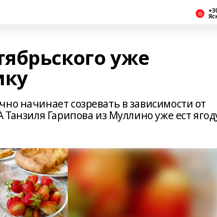
+3
Яс
ябрьского уже
ику
чно начинает созревать в зависимости от
А Танзиля Гарипова из Муллино уже ест ягод