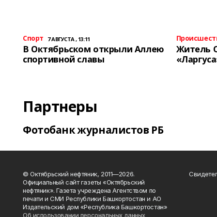
Спорт
Происшест
7 АВГУСТА , 13:11
В Октябрьском открыли Аллею
Житель 
спортивной славы
«Ларгуса
Партнеры
Фотобанк журналистов РБ
© Октябрьский нефтяник, 2011—2026.
Свидетел
Официальный сайт газеты «Октябрьский
нефтяник». Газета учреждена Агентством по
печати и СМИ Республики Башкортостан и АО
Издательский дом «Республика Башкортостан»
Об использовании персональных данных