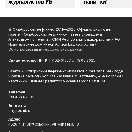
журналистов РБ
напитки"
© Октябрьский нефтяник, 2011—2026. Официальный сайт
газеты «Октябрьский нефтяник». Газета учреждена
Агентством по печати и СМИ Республики Башкортостан и АО
Издательский дом «Республика Башкортостан»
Об использовании персональных данных
Свидетельство ПИ № ТУ 02-01857 от 19.05.2025
Газета «Октябрьский нефтяник» издается с февраля 1947 года.
В разные периоды носила название «Нефтяник», «Башкирский
нефтяник». Главный редактор Чукаев Николай Ильич
Телефон
(34767) 67535
Эл. почта
on@rbsmi.ru
Адрес
452614, г. Октябрьский, ул. Чапаева, 18