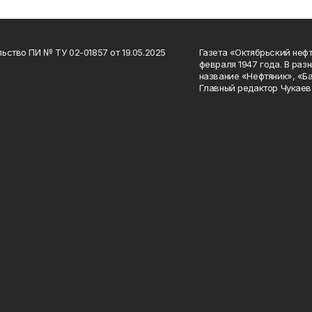
ьство ПИ № ТУ 02-01857 от 19.05.2025
Газета «Октябрьский нефт
февраля 1947 года. В раз
название «Нефтяник», «Б
Главный редактор Чукаев