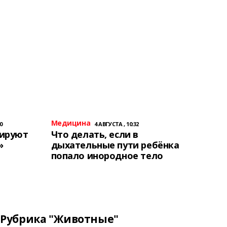
Медицина
0
4 АВГУСТА , 10:32
тируют
Что делать, если в
»
дыхательные пути ребёнка
попало инородное тело
Рубрика "Животные"