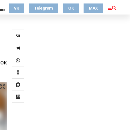
VK
Telegram
ОК
MAX
чно
бок
.