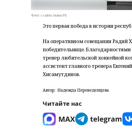
Фото:
с сайта главы РБ
Это первая победа в истории респу
На оперативном совещании Радий Х
победительнице. Благодарностями
тренер любительской хоккейной к
ассистент главного тренера Евгени
Хисамутдинов.
Автор:
Надежда Переведенцева
Читайте нас