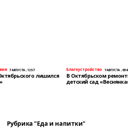
вия
Благоустройство
7 АВГУСТА , 12:57
7 АВГУСТА , 09:4
Октябрьского лишился
В Октябрьском ремон
»
детский сад «Веснянка
Рубрика "Еда и напитки"