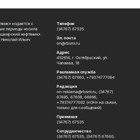
яник» издается с
Телефон
ные периоды носила
(34767) 67535
ашкирский нефтяник».
Эл. почта
 Николай Ильич
on@rbsmi.ru
Адрес
452614, г. Октябрьский, ул.
Чапаева, 18
Рекламная служба
(34767) 67660, +79374777094
Редакция
on-reklama@rbsmi.ru, (34767)
67485, 67608, 66966,
+79374777092 («ОН» на связи,
только для сообщений)
Приемная
(34767) 67535
Сотрудничество
(34767) 67535, (34767) 67660,