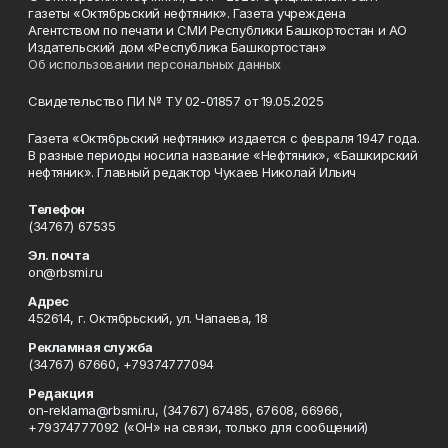
газеты «Октябрьский нефтяник». Газета учреждена
Агентством по печати и СМИ Республики Башкортостан и АО
Издательский дом «Республика Башкортостан»
Об использовании персональных данных
Свидетельство ПИ № ТУ 02-01857 от 19.05.2025
Газета «Октябрьский нефтяник» издается с февраля 1947 года.
В разные периоды носила название «Нефтяник», «Башкирский
нефтяник». Главный редактор Чукаев Николай Ильич
Телефон
(34767) 67535
Эл. почта
on@rbsmi.ru
Адрес
452614, г. Октябрьский, ул. Чапаева, 18
Рекламная служба
(34767) 67660, +79374777094
Редакция
on-reklama@rbsmi.ru, (34767) 67485, 67608, 66966,
+79374777092 («ОН» на связи, только для сообщений)