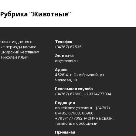
Рубрика "Животные"
яник» издается с
Телефон
ные периоды носила
(34767) 67535
ашкирский нефтяник».
Эл. почта
 Николай Ильич
on@rbsmi.ru
Адрес
452614, г. Октябрьский, ул.
Чапаева, 18
Рекламная служба
(34767) 67660, +79374777094
Редакция
on-reklama@rbsmi.ru, (34767)
67485, 67608, 66966,
+79374777092 («ОН» на связи,
только для сообщений)
Приемная