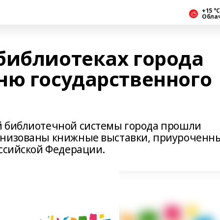
+15 °С
Обла
библиотеках города
ню государственного
й библиотечной системы города прошли
анизованы книжные выставки, приуроченн
оссийской Федерации.