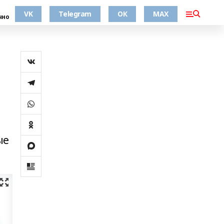
VK
Telegram
ОК
MAX
чно
ые