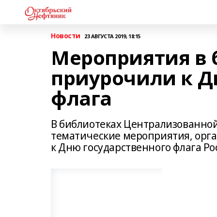
Новости
23 АВГУСТА 2019, 18:15
Мероприятия в 
приурочили к Д
флага
В библиотеках Централизованно
тематические мероприятия, орг
к Дню государственного флага Р