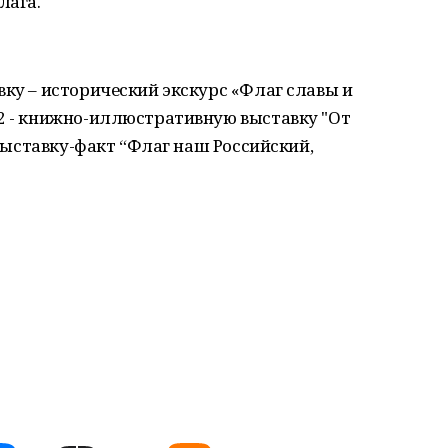
лага.
вку – исторический экскурс «Флаг славы и
 2 - книжно-иллюстративную выставку "От
- выставку-факт “Флаг наш Российский,