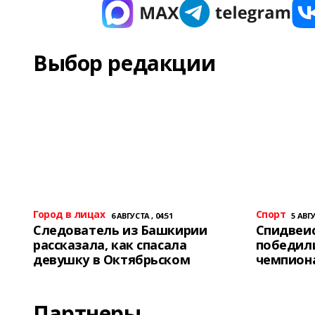
Выбор редакции
Город в лицах
Спорт
6 АВГУСТА , 04:51
5 АВГУ
Следователь из Башкирии
Спидвеис
рассказала, как спасала
победили
девушку в Октябрьском
чемпион
Партнеры