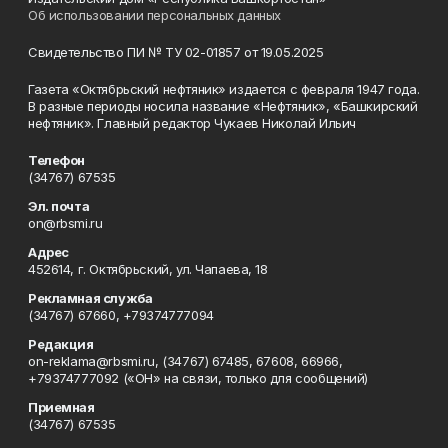
Об использовании персональных данных
Свидетельство ПИ № ТУ 02-01857 от 19.05.2025
Газета «Октябрьский нефтяник» издается с февраля 1947 года.
В разные периоды носила название «Нефтяник», «Башкирский
нефтяник». Главный редактор Чукаев Николай Ильич
Телефон
(34767) 67535
Эл. почта
on@rbsmi.ru
Адрес
452614, г. Октябрьский, ул. Чапаева, 18
Рекламная служба
(34767) 67660, +79374777094
Редакция
on-reklama@rbsmi.ru, (34767) 67485, 67608, 66966,
+79374777092 («ОН» на связи, только для сообщений)
Приемная
(34767) 67535