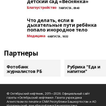
детский сад «Веснянка»
Благоустройство
7 АВГУСТА , 09:40
Что делать, если в
дыхательные пути ребёнка
попало инородное тело
Медицина
4 АВГУСТА , 10:32
Партнеры
Фотобанк
Рубрика "Еда и
журналистов РБ
напитки"
© Октябрьский нефтяник, 2011—2026. Официальный сайт
газеты «Октябрьский нефтяник». Газета учреждена
Агентством по печати и СМИ Республики Башкортостан и АО
Издательский дом «Республика Башкортостан»