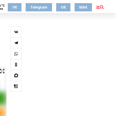
5 °С
VK
Telegram
ОК
MAX
но