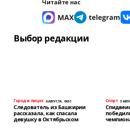
Читайте нас
Выбор редакции
Город в лицах
Спорт
6 АВГУСТА , 04:51
5 АВГУ
Следователь из Башкирии
Спидвеис
рассказала, как спасала
победили
девушку в Октябрьском
чемпион