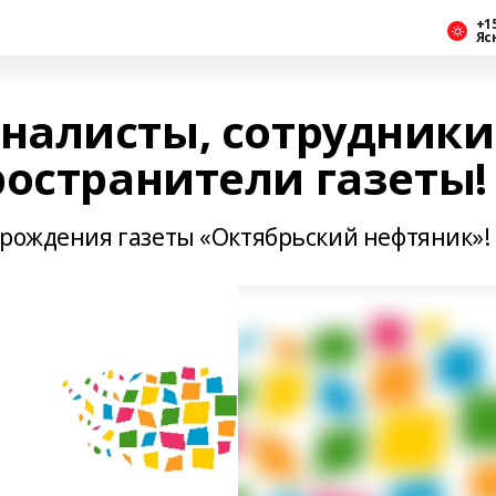
+1
Яс
налисты, сотрудники
ространители газеты!
 рождения газеты «Октябрьский нефтяник»!