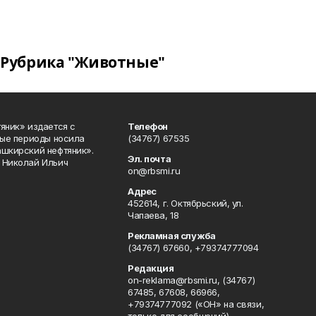
Рубрика "Животные"
яник» издается с
Телефон
ные периоды носила
(34767) 67535
ашкирский нефтяник».
Эл. почта
 Николай Ильич
on@rbsmi.ru
Адрес
452614, г. Октябрьский, ул.
Чапаева, 18
Рекламная служба
(34767) 67660, +79374777094
Редакция
on-reklama@rbsmi.ru, (34767)
67485, 67608, 66966,
+79374777092 («ОН» на связи,