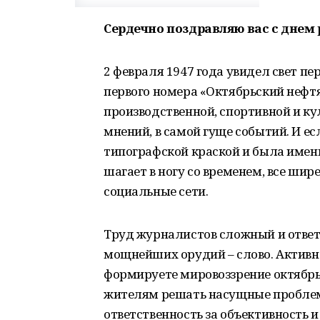
Сердечно поздравляю вас с днем
2 февраля 1947 года увидел свет пе
первого номера «Октябрьский нефтя
производственной, спортивной и ку
мнений, в самой гуще событий. И е
типографской краской и была имен
шагает в ногу со временем, все шир
социальные сети.
Труд журналистов сложный и ответс
мощнейших орудий – слово. Активно
формируете мировоззрение октябрь
жителям решать насущные проблем
ответственность за объективность 