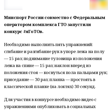
Минспорт России совместно с Федеральным
оператором комплекса ГТО запустили
конкурс #яГоТОв.
Необходимо выполнить пять упражнений:
сгибание и разгибание рук в упоре лежа на полу
—
15 раз; поднимание туловища из положения
лежа на спине
—
15 раз; наклон вперед из
положения стоя
—
коснуться пола пальцами рук;
приседание
—
30 раз; планка
—
простоять в
классической планке (на локтях) 30 секунд.
Для участия в конкурсе необходимо видео с
упражнениями опубликовать в социальных