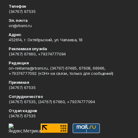
Телефон
(34767) 67535
Эл. почта
on@rbsmi.ru
Адрес
452614, г. Октябрьский, ул. Чапаева, 18
Рекламная служба
(34767) 67660, +79374777094
Редакция
on-reklama@rbsmi.ru, (34767) 67485, 67608, 66966,
+79374777092 («ОН» на связи, только для сообщений)
Приемная
(34767) 67535
Сотрудничество
(34767) 67535, (34767) 67660, +79374777094
Отдел кадров
(34767) 67535