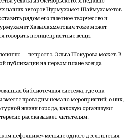
ства уехала из Октябрьского. Я недавно
чших наших авторов Нурмухамет Шаймухаметов
оставить рядом его газетное творчество и
Нурмухамет Хазылахметович тоже может
ся говорить нелицеприятные вещи.
 понятно — непросто. Ольга Шокурова может. В
ой публикации на первом плане всегда
зованная библиотечная система, где она
ы вместе проводим немало мероприятий, о них,
ьтурной жизни города, каковую организуют
тересно рассказывает читателям.
ском нефтянике» меньше одного десятилетия.