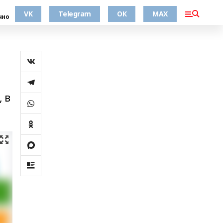
VK
Telegram
ОК
MAX
чно
 в