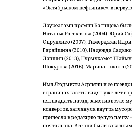
«Октябрьском нефтянике», в первую
Лауреатами премии Батищева были 
Наталья Рассказова (2004), Юрий Саф
Опруненко (2007), Тимерджан Идрис
Гарайшина (2010), Надежда Садыков
Лапшин (2013), Нурмухамет Шаймуха
Шокурова (2016), Марина Чикота (201
Имя Людмилы Асриянц и ее псевдо
страницах газеты видят уже лет со
пятнадцать назад, заметив возле м
конвертов, заглянула внутрь мусор
принесла в редакцию целую пачку 
почтальона. Все они были заказным