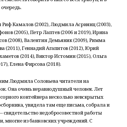
 очередь.
Риф Камалов (2002), Людмила Асриянц (2003),
онов (2005), Петр Лаптев (2006 и 2019), Ирина
ов (2008), Валентин Демьяник (2009), Римма
а (2011), Геннадий Агапитов (2012), Юрий
метов (2014), Виктор Истомин (2015), Ольга
7), Елена Фирсова (2018).
ним Людмила Соловьева читатели на
рок. Она очень неравнодушный человек. Лет
усорного контейнера несколько невскрытых
осборника, увидела там еще письма, собрала и
— свидетельство недобросовестной работы
и, многие из банковских учреждений. С