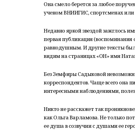
Она смело берется за любое поручен
ученом ВНИИГИС, спортсменах или
Недавно яркой звездой зажглось им
первая публикация (воспоминания о
равнодушным. И другие тексты был
видим на страницах «ОН» имя Ната
Без Земфиры Садыковой невозможн
корреспондентов. Чаще всего она п
интересными наблюдениями, полез
Никто не расскажет так проникнове
как Ольга Варламова. Не только пото
ее душа в созвучии с душами ее геро