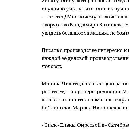
Зинатуллину, которая после замуже
случайно узнала, что один из лу
— ее отец! Мне почему-то хочется п
творчество Владимира Батищева. 
увидеть большое за малым, не боит
Писать о производстве интересно и
каждой ее деловой, производственн
человек.
Марина Чикота, как и вся централи
работает, — партнеры редакции. М
а также о значительном пласте кул
библиотеки, Марина Николаевна ин
«Стаж» Елены Фирсовой в «Октябрь