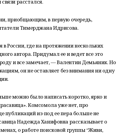
связи расстался.
ни, приобщающим, в первую очередь,
читатели Тимерджана Идрисова.
я в России, где на протяжении нескольких
ого автора. Придумал ее и ведет все это
роду и все замечает, — Валентин Демьяник. Но
кациям, он не оставляет без внимания ни одну
ции.
ьше можно было написать коротко, ярко и
красавица». Комсомола уже нет, про
е публикаций из-под ее пера больше не
асавица Надежда Ханифовна рассказывает о
енах, о работе поисковой группы “Живи,