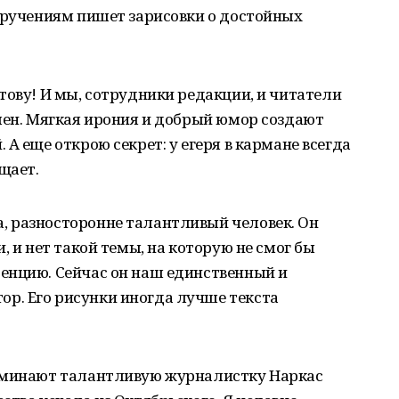
оручениям пишет зарисовки о достойных
тову! И мы, сотрудники редакции, и читатели
лен. Мягкая ирония и добрый юмор создают
А еще открою секрет: у егеря в кармане всегда
щает.
 разносторонне талантливый человек. Он
, и нет такой темы, на которую не смог бы
енцию. Сейчас он наш единственный и
р. Его рисунки иногда лучше текста
поминают талантливую журналистку Наркас