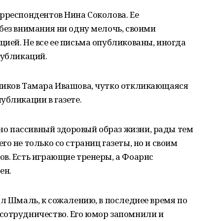
рреспондентов Нина Соколова. Ее
без внимания ни одну мелочь, своими
ией. Не все ее письма опубликованы, иногда
публикаций.
ников Тамара Ивашова, чутко откликающаяся
убликации в газете.
о пассивный здоровый образ жизни, рады тем
о не только со страниц газеты, но и своим
в. Есть играющие тренеры, а Фоарис
ен.
рл Шмаль, к сожалению, в последнее время по
сотрудничество. Его юмор запомнили и