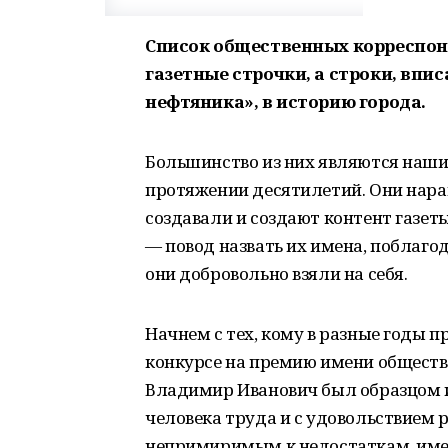
Список общественных корреспон
газетные строчки, а строки, впи
нефтяника», в историю города.
Большинство из них являются наш
протяжении десятилетий. Они нар
создавали и создают контент газет
— повод назвать их имена, поблаго
они добровольно взяли на себя.
Начнем с тех, кому в разные годы 
конкурсе на премию имени общест
Владимир Иванович был образцом и
человека труда и с удовольствием р
непримиримым к недостаткам, имел 