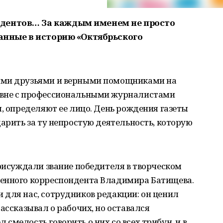
дентов… За каждым именем не просто
санные в историю «Октябрьского
ими друзьями и верными помощниками на
авне с профессиональными журналистами
ы, определяют ее лицо. День рождения газеты
дарить за ту непростую деятельность, которую
присуждали звание победителя в творческом
венного корреспондента Владимира Батищева.
 для нас, сотрудников редакции: он ценил
ассказывал о рабочих, но оставался
смелость говорить о них со всех трибун, и в