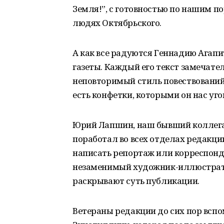
Земля!”, с готовностью по нашим п
людях Октябрьского.
А как все радуются Геннадию Агапи
газеты. Каждый его текст замечате
неповторимый стиль повествований. 
есть конфетки, которыми он нас уго
Юрий Лапшин, наш бывший коллега,
поработал во всех отделах редакции
написать репортаж или корреспонд
незаменимый художник-иллюстрато
раскрывают суть публикации.
Ветераны редакции до сих пор вс