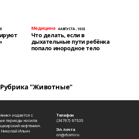
Медицина
0
4 АВГУСТА , 10:32
тируют
Что делать, если в
»
дыхательные пути ребёнка
попало инородное тело
Рубрика "Животные"
яник» издается с
Телефон
ные периоды носила
(34767) 67535
ашкирский нефтяник».
Эл. почта
 Николай Ильич
on@rbsmi.ru