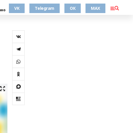
VK
Telegram
ОК
MAX
чно