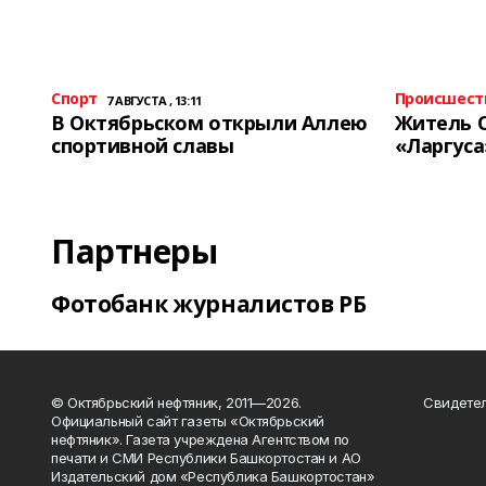
Спорт
Происшест
7 АВГУСТА , 13:11
В Октябрьском открыли Аллею
Житель 
спортивной славы
«Ларгуса
Партнеры
Фотобанк журналистов РБ
© Октябрьский нефтяник, 2011—2026.
Свидетел
Официальный сайт газеты «Октябрьский
нефтяник». Газета учреждена Агентством по
печати и СМИ Республики Башкортостан и АО
Издательский дом «Республика Башкортостан»