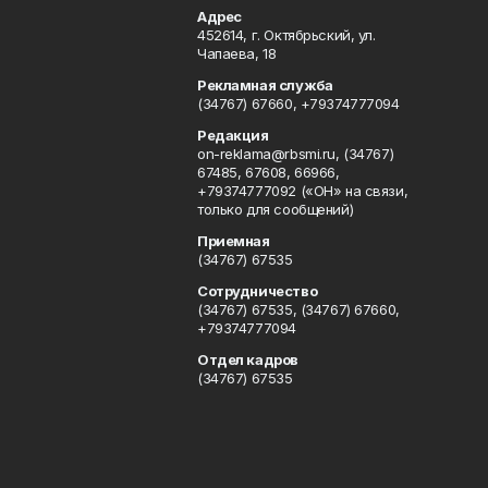
Адрес
452614, г. Октябрьский, ул.
Чапаева, 18
Рекламная служба
(34767) 67660, +79374777094
Редакция
on-reklama@rbsmi.ru, (34767)
67485, 67608, 66966,
+79374777092 («ОН» на связи,
только для сообщений)
Приемная
(34767) 67535
Сотрудничество
(34767) 67535, (34767) 67660,
+79374777094
Отдел кадров
(34767) 67535