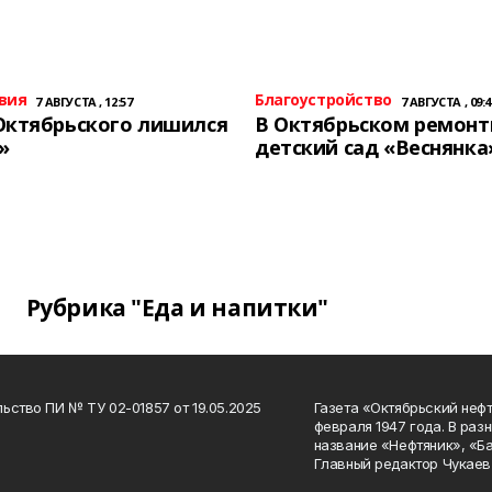
вия
Благоустройство
7 АВГУСТА , 12:57
7 АВГУСТА , 09:4
Октябрьского лишился
В Октябрьском ремон
»
детский сад «Веснянка
Рубрика "Еда и напитки"
ьство ПИ № ТУ 02-01857 от 19.05.2025
Газета «Октябрьский нефт
февраля 1947 года. В раз
название «Нефтяник», «Б
Главный редактор Чукаев