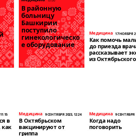
15:00
В районную 
больницу 
Башкирии 
поступило 
 
Медицина
17 НОЯБРЯ 20
гинекологическо
Как помочь ма
е оборудование
до приезда врач
рассказывает эк
из Октябрьског
Медицина
Медицина
11:15
9 СЕНТЯБРЯ 2023, 12:24
9 СЕНТЯБРЯ 2
ся в
В Октябрьском
Когда надо
 как
вакцинируют от
поговорить
гриппа