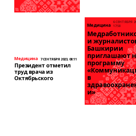
6 СЕНТЯБРЯ 20
Медицина
17:58
Медработнико
и журналистов
Башкирии 
приглашают н
Медицина
7 СЕНТЯБРЯ 2023, 08:11
программу 
Президент отметил
«Коммуникаци
труд врача из
в 
Октябрьского
здравоохране
и»