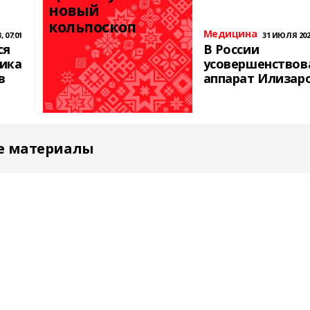
новый 
кольпоскоп
Медицина
, 07:01
31 ИЮЛЯ 2023
ся
В России
ика
усовершенствов
в
аппарат Илизар
е материалы