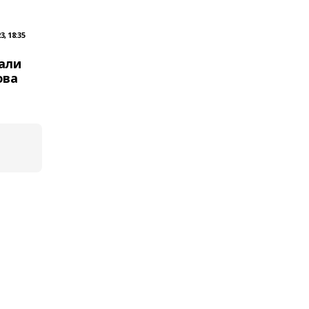
, 18:35
али
ова