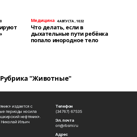
Медицина
0
4 АВГУСТА , 10:32
тируют
Что делать, если в
»
дыхательные пути ребёнка
попало инородное тело
Рубрика "Животные"
яник» издается с
Телефон
ные периоды носила
(34767) 67535
ашкирский нефтяник».
Эл. почта
 Николай Ильич
on@rbsmi.ru
Адрес