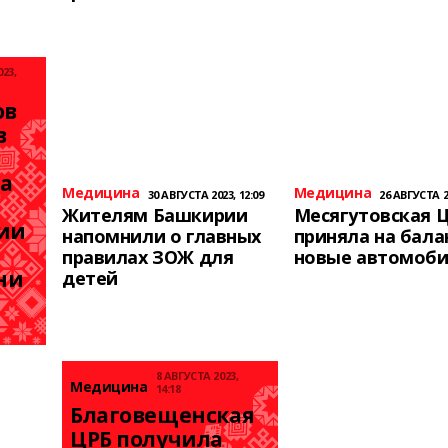
23,
в 
 
а 
Медицина
Медицина
30 АВГУСТА 2023, 12:09
26 АВГУСТА 20
Жителям Башкирии
Месягутовская 
и 
напомнили о главных
приняла на бала
правилах ЗОЖ для
новые автомоб
ни
детей
8 АВГУСТА 2023,
Медицина
14:18
Благовещенская 
ЦРБ получила 