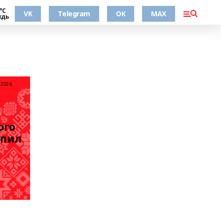
°С
VK
Telegram
ОК
MAX
ждь
2024,
го 
пил 