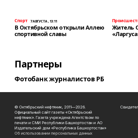
Спорт
Происшест
7 АВГУСТА , 13:11
В Октябрьском открыли Аллею
Житель 
спортивной славы
«Ларгуса
Партнеры
Фотобанк журналистов РБ
© Октябрьский нефтяник, 2011—2026.
Свидетел
Официальный сайт газеты «Октябрьский
нефтяник». Газета учреждена Агентством по
печати и СМИ Республики Башкортостан и АО
Издательский дом «Республика Башкортостан»
Об использовании персональных данных