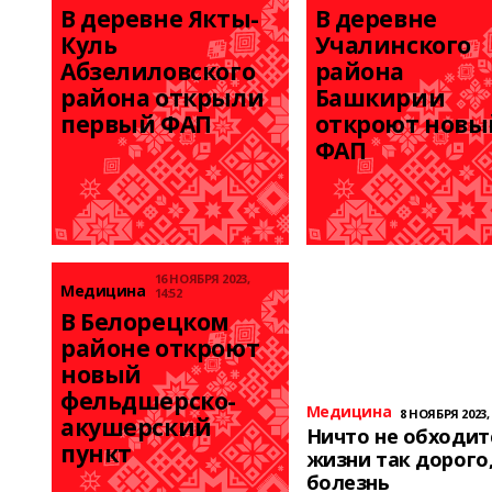
В деревне Якты-
В деревне 
Куль 
Учалинского 
Абзелиловского 
района 
района открыли 
Башкирии 
первый ФАП
откроют новый
ФАП
16 НОЯБРЯ 2023,
Медицина
14:52
В Белорецком 
районе откроют 
новый 
фельдшерско-
Медицина
8 НОЯБРЯ 2023, 
акушерский 
Ничто не обходит
пункт
жизни так дорого,
болезнь