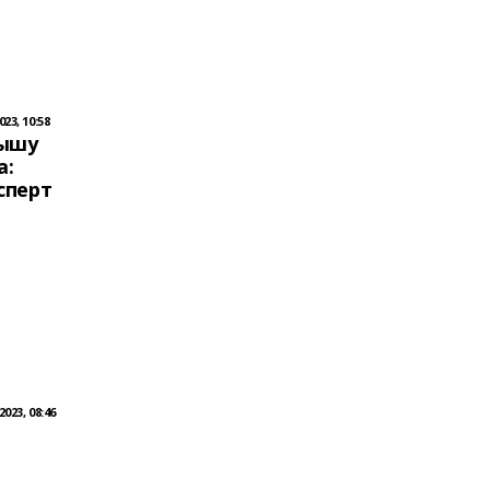
23, 10:58
лышу
а:
сперт
о
023, 08:46