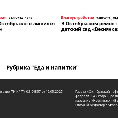
вия
Благоустройство
7 АВГУСТА , 12:57
7 АВГУСТА , 09:4
Октябрьского лишился
В Октябрьском ремон
»
детский сад «Веснянка
Рубрика "Еда и напитки"
ьство ПИ № ТУ 02-01857 от 19.05.2025
Газета «Октябрьский нефт
февраля 1947 года. В раз
название «Нефтяник», «Б
Главный редактор Чукаев