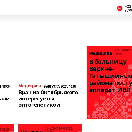
+22 
До
27 ЯНВАРЯ 
Медицина
10:10
В больницу 
Верхне-
Татышлинско
района посту
Медицина
, 18:00
9 АВГУСТА 2024, 16:01
аппарат ИВЛ
Врач из Октябрьского
зали
интересуется
оптогенетикой
24 ДЕКАБРЯ 2023,
 09:26
Медицина