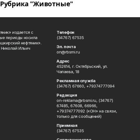
Рубрика "Животные"
яник» издается с
Телефон
ные периоды носила
(34767) 67535
ашкирский нефтяник».
Эл. почта
 Николай Ильич
on@rbsmi.ru
Адрес
452614, г. Октябрьский, ул.
Чапаева, 18
Рекламная служба
(34767) 67660, +79374777094
Редакция
on-reklama@rbsmi.ru, (34767)
67485, 67608, 66966,
+79374777092 («ОН» на связи,
только для сообщений)
Приемная
(34767) 67535
Сотрудничество