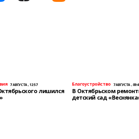
вия
Благоустройство
7 АВГУСТА , 12:57
7 АВГУСТА , 09:4
Октябрьского лишился
В Октябрьском ремон
»
детский сад «Веснянка