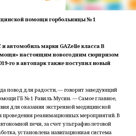
ицинской помощи горбольницы № 1
 и автомобиль марки GAZelle класса В
помощи» настоящим новогодним сюрпризом
2019-го в автопарк также поступил новый
гда повод для радости, — говорит заведующий
мощи ГБ № 1 Равиль Мусин. — Самое главное,
овия для оказания экстренной медицинской
я проведения реанимационных мероприятий. В
автономной печи, за счет ультрафиолетовой
ботка, установлена навигационная система