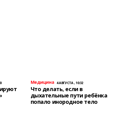
Медицина
0
4 АВГУСТА , 10:32
тируют
Что делать, если в
»
дыхательные пути ребёнка
попало инородное тело