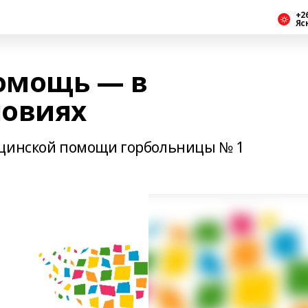
+2
Яс
омощь — в
ловиях
ицинской помощи горбольницы № 1