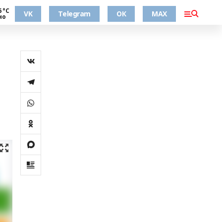
6 °С
VK
Telegram
ОК
MAX
но