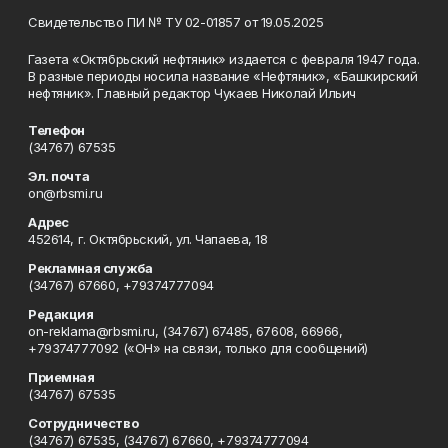
Свидетельство ПИ № ТУ 02-01857 от 19.05.2025
Газета «Октябрьский нефтяник» издается с февраля 1947 года.
В разные периоды носила название «Нефтяник», «Башкирский
нефтяник». Главный редактор Чукаев Николай Ильич
Телефон
(34767) 67535
Эл. почта
on@rbsmi.ru
Адрес
452614, г. Октябрьский, ул. Чапаева, 18
Рекламная служба
(34767) 67660, +79374777094
Редакция
on-reklama@rbsmi.ru, (34767) 67485, 67608, 66966,
+79374777092 («ОН» на связи, только для сообщений)
Приемная
(34767) 67535
Сотрудничество
(34767) 67535, (34767) 67660, +79374777094