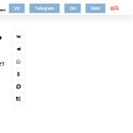
VK
Telegram
ОК
MAX
чно
ь
ет