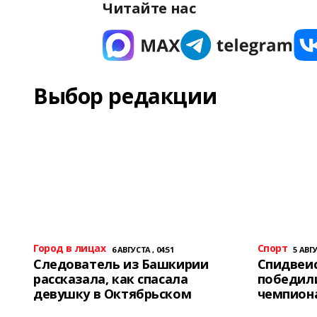
Читайте нас
Выбор редакции
Город в лицах
Спорт
6 АВГУСТА , 04:51
5 АВГУ
Следователь из Башкирии
Спидвеис
рассказала, как спасала
победили
девушку в Октябрьском
чемпион