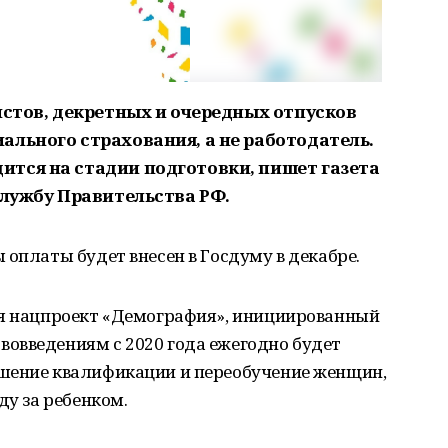
истов, декретных и очередных отпусков
ального страхования, а не работодатель.
тся на стадии подготовки, пишет газета
службу Правительства РФ.
 оплаты будет внесен в Госдуму в декабре.
ся нацпроект «Демография», инициированный
овведениям с 2020 года ежегодно будет
шение квалификации и переобучение женщин,
ду за ребенком.