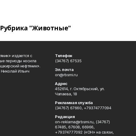
Рубрика "Животные"
яник» издается с
Телефон
ные периоды носила
(34767) 67535
ашкирский нефтяник».
Эл. почта
 Николай Ильич
on@rbsmi.ru
Адрес
452614, г. Октябрьский, ул.
Чапаева, 18
Рекламная служба
(34767) 67660, +79374777094
Редакция
on-reklama@rbsmi.ru, (34767)
67485, 67608, 66966,
+79374777092 («ОН» на связи,