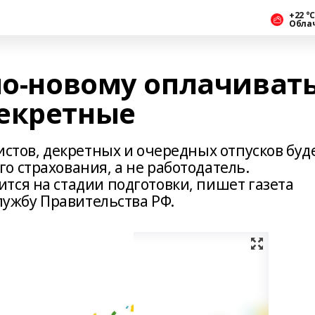
+22 °С
Обла
по-новому оплачиват
екретные
истов, декретных и очередных отпусков буд
о страхования, а не работодатель.
тся на стадии подготовки, пишет газета
службу Правительства РФ.