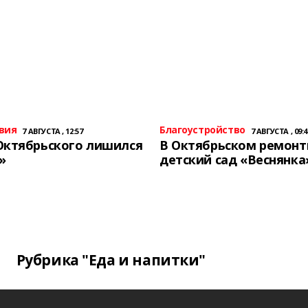
вия
Благоустройство
7 АВГУСТА , 12:57
7 АВГУСТА , 09:4
Октябрьского лишился
В Октябрьском ремон
»
детский сад «Веснянка
Рубрика "Еда и напитки"