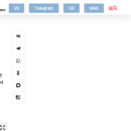
VK
Telegram
ОК
MAX
чно
е
н