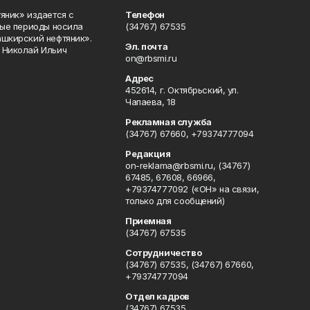
яник» издается с
Телефон
ные периоды носила
(34767) 67535
ашкирский нефтяник».
Эл. почта
 Николай Ильич
on@rbsmi.ru
Адрес
452614, г. Октябрьский, ул.
Чапаева, 18
Рекламная служба
(34767) 67660, +79374777094
Редакция
on-reklama@rbsmi.ru, (34767)
67485, 67608, 66966,
+79374777092 («ОН» на связи,
только для сообщений)
Приемная
(34767) 67535
Сотрудничество
(34767) 67535, (34767) 67660,
+79374777094
Отдел кадров
(34767) 67535