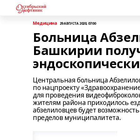
Медицина
29 АВГУСТА 2020, 07:00
Больница Абзел
Башкирии полу
эндоскопически
Центральная больница Абзелилов
по нацпроекту «Здравоохранени
для проведения видеофиброколон
жителям района приходилось езди
абзелиловцев будет возможность
пределов муниципалитета.