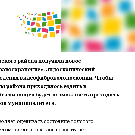
ского района получила новое
дравоохранение». Эндоскопический
ведения видеофиброколоноскопии. Чтобы
ям района приходилось ездить в
 абзелиловцев будет возможность проходить
лов муниципалитета.
оляет оценивать состояние толстого
в том числе и онкологию на этапе