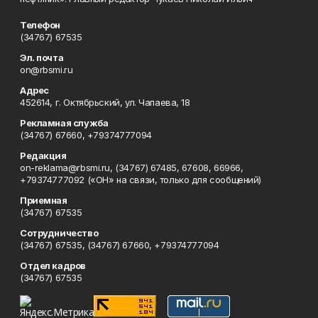
Телефон
(34767) 67535
Эл. почта
on@rbsmi.ru
Адрес
452614, г. Октябрьский, ул. Чапаева, 18
Рекламная служба
(34767) 67660, +79374777094
Редакция
on-reklama@rbsmi.ru, (34767) 67485, 67608, 66966,
+79374777092 («ОН» на связи, только для сообщений)
Приемная
(34767) 67535
Сотрудничество
(34767) 67535, (34767) 67660, +79374777094
Отдел кадров
(34767) 67535