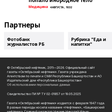
попало инородное тело
Медицина
4 АВГУСТА , 10:32
Партнеры
Фотобанк
Рубрика "Еда и
журналистов РБ
напитки"
© Октябрьский нефтяник, 2011—2026. Официальный сайт
газеты «Октябрьский нефтяник». Газета учреждена
Агентством по печати и СМИ Республики Башкортостан и АО
Издательский дом «Республика Башкортостан»
Об использовании персональных данных
Свидетельство ПИ № ТУ 02-01857 от 19.05.2025
Газета «Октябрьский нефтяник» издается с февраля 1947 года.
В разные периоды носила название «Нефтяник», «Башкирский
нефтяник». Главный редактор Чукаев Николай Ильич