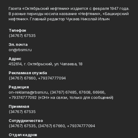
Газета «Октябрьский нефтяник» издается с февраля 1947 года.
В разные периоды носила название «Нефтяник», «Башкирский
нефтяник». Главный редактор Чукаев Николай Ильич
Телефон
(34767) 67535
Эл. почта
on@rbsmi.ru
Адрес
452614, г. Октябрьский, ул. Чапаева, 18
Рекламная служба
(34767) 67660, +79374777094
Редакция
on-reklama@rbsmi.ru, (34767) 67485, 67608, 66966,
+79374777092 («ОН» на связи, только для сообщений)
Приемная
(34767) 67535
Сотрудничество
(34767) 67535, (34767) 67660, +79374777094
Отдел кадров