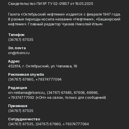
Свидетельство ПИ № ТУ 02-01857 от 19.05.2025
Газета «Октябрьский нефтяник» издается с февраля 1947 года.
В разные периоды носила название «Нефтяник», «Башкирский
нефтяник». Главный редактор Чукаев Николай Ильич
Телефон
(34767) 67535
Эл. почта
on@rbsmi.ru
Адрес
452614, г. Октябрьский, ул. Чапаева, 18
Рекламная служба
(34767) 67660, +79374777094
Редакция
on-reklama@rbsmi.ru, (34767) 67485, 67608, 66966,
+79374777092 («ОН» на связи, только для сообщений)
Приемная
(34767) 67535
Сотрудничество
(34767) 67535, (34767) 67660, +79374777094