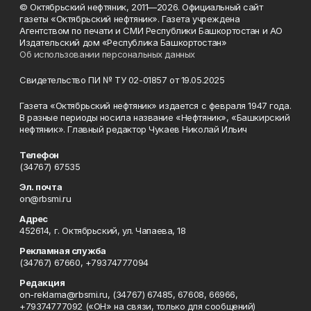
© Октябрьский нефтяник, 2011—2026. Официальный сайт
газеты «Октябрьский нефтяник». Газета учреждена
Агентством по печати и СМИ Республики Башкортостан и АО
Издательский дом «Республика Башкортостан»
Об использовании персональных данных
Свидетельство ПИ № ТУ 02-01857 от 19.05.2025
Газета «Октябрьский нефтяник» издается с февраля 1947 года.
В разные периоды носила название «Нефтяник», «Башкирский
нефтяник». Главный редактор Чукаев Николай Ильич
Телефон
(34767) 67535
Эл. почта
on@rbsmi.ru
Адрес
452614, г. Октябрьский, ул. Чапаева, 18
Рекламная служба
(34767) 67660, +79374777094
Редакция
on-reklama@rbsmi.ru, (34767) 67485, 67608, 66966,
+79374777092 («ОН» на связи, только для сообщений)