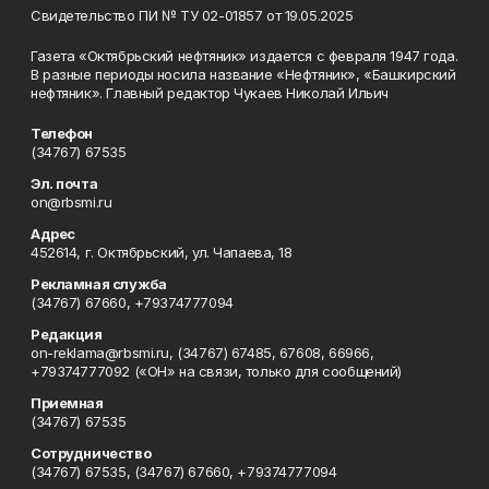
Свидетельство ПИ № ТУ 02-01857 от 19.05.2025
Газета «Октябрьский нефтяник» издается с февраля 1947 года.
В разные периоды носила название «Нефтяник», «Башкирский
нефтяник». Главный редактор Чукаев Николай Ильич
Телефон
(34767) 67535
Эл. почта
on@rbsmi.ru
Адрес
452614, г. Октябрьский, ул. Чапаева, 18
Рекламная служба
(34767) 67660, +79374777094
Редакция
on-reklama@rbsmi.ru, (34767) 67485, 67608, 66966,
+79374777092 («ОН» на связи, только для сообщений)
Приемная
(34767) 67535
Сотрудничество
(34767) 67535, (34767) 67660, +79374777094