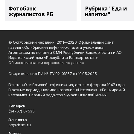
Фотобанк
Рубрика "Еда и
журналистов РБ
напитки"
© Октябрьский нефтяник, 2011—2026. Официальный сайт
газеты «Октябрьский нефтяник». Газета учреждена
Агентством по печати и СМИ Республики Башкортостан и АО
Издательский дом «Республика Башкортостан»
Об использовании персональных данных
Свидетельство ПИ № ТУ 02-01857 от 19.05.2025
Газета «Октябрьский нефтяник» издается с февраля 1947 года.
В разные периоды носила название «Нефтяник», «Башкирский
нефтяник». Главный редактор Чукаев Николай Ильич
Телефон
(34767) 67535
Эл. почта
on@rbsmi.ru
Адрес