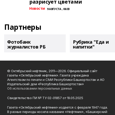
разрисует цветами
Новости
9 АВГУСТА , 06:03
Партнеры
Фотобанк
Рубрика "Еда и
журналистов РБ
напитки"
© Октябрьский нефтяник, 2011—2026. Официальный сайт
газеты «Октябрьский нефтяник». Газета учреждена
Агентством по печати и СМИ Республики Башкортостан и АО
Издательский дом «Республика Башкортостан»
Об использовании персональных данных
Свидетельство ПИ № ТУ 02-01857 от 19.05.2025
Газета «Октябрьский нефтяник» издается с февраля 1947 года.
В разные периоды носила название «Нефтяник», «Башкирский