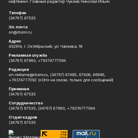
нефтяник». Главный редактор Чукаев Николай Ильич
Телефон
(34767) 67535
Эл. почта
on@rbsmi.ru
Адрес
452614, г. Октябрьский, ул. Чапаева, 18
Рекламная служба
(34767) 67660, +79374777094
Редакция
on-reklama@rbsmi.ru, (34767) 67485, 67608, 66966,
+79374777092 («ОН» на связи, только для сообщений)
Приемная
(34767) 67535
Сотрудничество
(34767) 67535, (34767) 67660, +79374777094
Отдел кадров
(34767) 67535