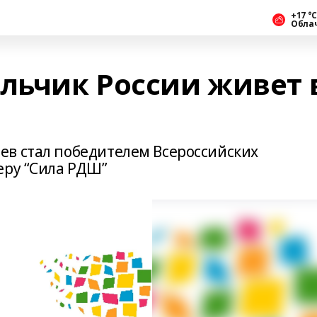
+17 °С
Обла
ьчик России живет 
в стал победителем Всероссийских
еру “Сила РДШ”