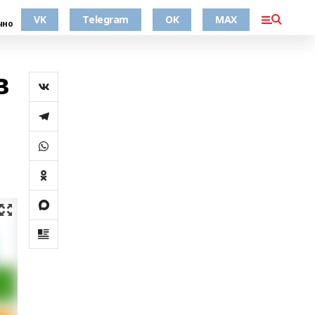
VK
Telegram
ОК
MAX
чно
в