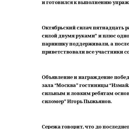
и готовился к выполнению упражн
Октябрьский силач пятнадцать р
силой двумя руками” и плюс одно
парнишку поддерживали, а после
приветствовали все участники с
Объявление и награждение побед
зала “Москва” гостиницы “Измай
сильным и ловким ребятам основ
силомер” Игорь Пыжьянов.
Сережа говорит, что до последне