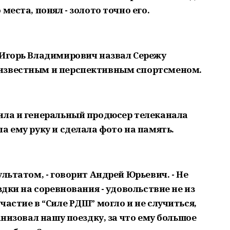
места, понял - золото точно его.
 Игорь Владимирович назвал Сережу
известным и перспективным спортсменом.
ила и генеральный продюсер телеканала
а ему руку и сделала фото на память.
льтатом, - говорит Андрей Юрьевич. - Не
здки на соревнования - удовольствие не из
частие в “Силе РДШ” могло и не случиться,
анизовал нашу поездку, за что ему большое