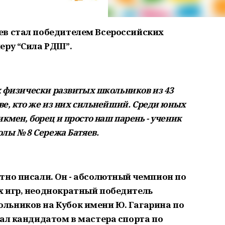
ев стал победителем Всероссийских
еру “Сила РДШ”.
х физически развитых школьников из 43
ве, кто же из них сильнейший. Среди юных
кмен, борец и просто наш парень - ученик
олы № 8 Сережа Батяев.
тно писали. Он - абсолютный чемпион по
х игр, неоднократный победитель
льников на Кубок имени Ю. Гагарина по
тал кандидатом в мастера спорта по