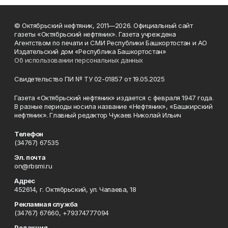
© Октябрьский нефтяник, 2011—2026. Официальный сайт
газеты «Октябрьский нефтяник». Газета учреждена
Агентством по печати и СМИ Республики Башкортостан и АО
Издательский дом «Республика Башкортостан»
Об использовании персональных данных
Свидетельство ПИ № ТУ 02-01857 от 19.05.2025
Газета «Октябрьский нефтяник» издается с февраля 1947 года.
В разные периоды носила название «Нефтяник», «Башкирский
нефтяник». Главный редактор Чукаев Николай Ильич
Телефон
(34767) 67535
Эл. почта
on@rbsmi.ru
Адрес
452614, г. Октябрьский, ул. Чапаева, 18
Рекламная служба
(34767) 67660, +79374777094
Редакция