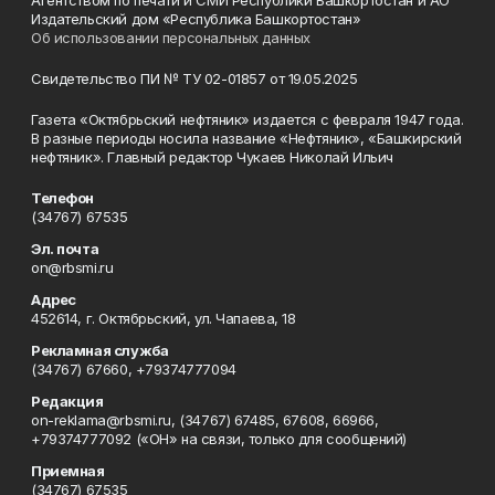
Агентством по печати и СМИ Республики Башкортостан и АО
Издательский дом «Республика Башкортостан»
Об использовании персональных данных
Свидетельство ПИ № ТУ 02-01857 от 19.05.2025
Газета «Октябрьский нефтяник» издается с февраля 1947 года.
В разные периоды носила название «Нефтяник», «Башкирский
нефтяник». Главный редактор Чукаев Николай Ильич
Телефон
(34767) 67535
Эл. почта
on@rbsmi.ru
Адрес
452614, г. Октябрьский, ул. Чапаева, 18
Рекламная служба
(34767) 67660, +79374777094
Редакция
on-reklama@rbsmi.ru, (34767) 67485, 67608, 66966,
+79374777092 («ОН» на связи, только для сообщений)
Приемная
(34767) 67535