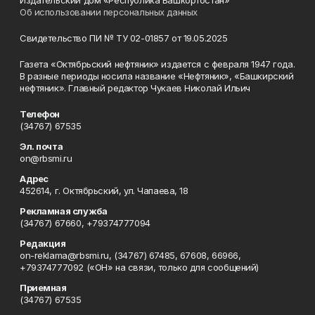
Издательский дом «Республика Башкортостан»
Об использовании персональных данных
Свидетельство ПИ № ТУ 02-01857 от 19.05.2025
Газета «Октябрьский нефтяник» издается с февраля 1947 года.
В разные периоды носила название «Нефтяник», «Башкирский
нефтяник». Главный редактор Чукаев Николай Ильич
Телефон
(34767) 67535
Эл. почта
on@rbsmi.ru
Адрес
452614, г. Октябрьский, ул. Чапаева, 18
Рекламная служба
(34767) 67660, +79374777094
Редакция
on-reklama@rbsmi.ru, (34767) 67485, 67608, 66966,
+79374777092 («ОН» на связи, только для сообщений)
Приемная
(34767) 67535