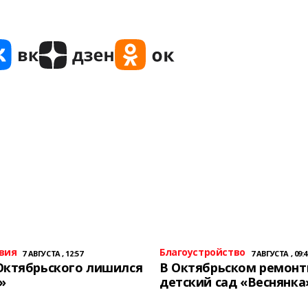
вия
Благоустройство
7 АВГУСТА , 12:57
7 АВГУСТА , 09:4
Октябрьского лишился
В Октябрьском ремон
»
детский сад «Веснянка