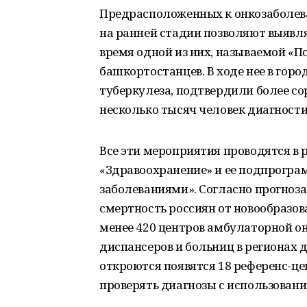
Предрасположенных к онкозаболева
на ранней стадии позволяют выявля
время одной из них, называемой «П
башкортостанцев. В ходе нее в горо
туберкулеза, подтвердили более со
несколько тысяч человек диагност
Все эти мероприятия проводятся в
«Здравоохранение» и ее подпрогра
заболеваниями». Согласно прогно
смертность россиян от новообразов
менее 420 центров амбулаторной о
диспансеров и больниц в регионах 
откроются появятся 18 референс-це
проверять диагнозы с использован