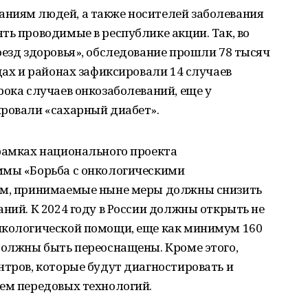
ниям людей, а также носителей заболевания
ть проводимые в республике акции. Так, во
оезд здоровья», обследование прошли 78 тысяч
дах и районах зафиксировали 14 случаев
рока случаев онкозаболеваний, еще у
ировали «сахарный диабет».
 рамках национального проекта
ммы «Борьба с онкологическими
зам, принимаемые ныне меры должны снизить
аний. К 2024 году в России должны открыть не
нкологической помощи, еще как минимум 160
должны быть переоснащены. Кроме этого,
нтров, которые будут диагностировать и
ием передовых технологий.