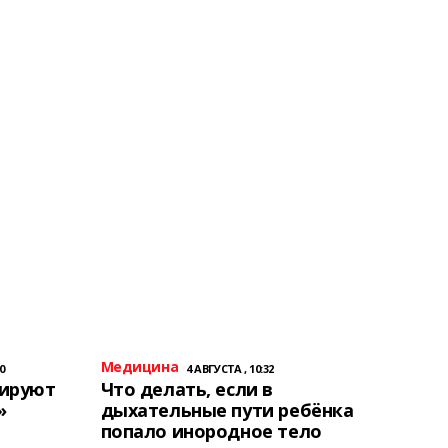
Медицина
0
4 АВГУСТА , 10:32
тируют
Что делать, если в
»
дыхательные пути ребёнка
попало инородное тело