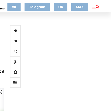
VK
Telegram
ОК
MAX
чно
я
ра