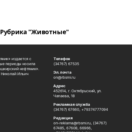
Рубрика "Животные"
яник» издается с
Телефон
ные периоды носила
(34767) 67535
ашкирский нефтяник».
Эл. почта
 Николай Ильич
on@rbsmi.ru
Адрес
452614, г. Октябрьский, ул.
Чапаева, 18
Рекламная служба
(34767) 67660, +79374777094
Редакция
on-reklama@rbsmi.ru, (34767)
67485, 67608, 66966,