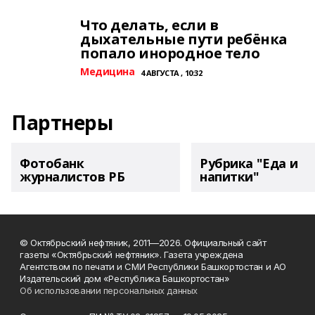
Что делать, если в
дыхательные пути ребёнка
попало инородное тело
Медицина
4 АВГУСТА , 10:32
Партнеры
Фотобанк
Рубрика "Еда и
журналистов РБ
напитки"
© Октябрьский нефтяник, 2011—2026. Официальный сайт
газеты «Октябрьский нефтяник». Газета учреждена
Агентством по печати и СМИ Республики Башкортостан и АО
Издательский дом «Республика Башкортостан»
Об использовании персональных данных