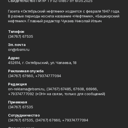
Свидетельство ПИ № ТУ 02-01857 от 19.05.2025
Газета «Октябрьский нефтяник» издается с февраля 1947 года.
В разные периоды носила название «Нефтяник», «Башкирский
нефтяник». Главный редактор Чукаев Николай Ильич
Телефон
(34767) 67535
Эл. почта
on@rbsmi.ru
Адрес
452614, г. Октябрьский, ул. Чапаева, 18
Рекламная служба
(34767) 67660, +79374777094
Редакция
on-reklama@rbsmi.ru, (34767) 67485, 67608, 66966,
+79374777092 («ОН» на связи, только для сообщений)
Приемная
(34767) 67535
Сотрудничество
(34767) 67535, (34767) 67660, +79374777094