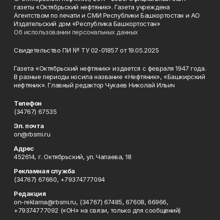
газеты «Октябрьский нефтяник». Газета учреждена
Агентством по печати и СМИ Республики Башкортостан и АО
Издательский дом «Республика Башкортостан»
Об использовании персональных данных
Свидетельство ПИ № ТУ 02-01857 от 19.05.2025
Газета «Октябрьский нефтяник» издается с февраля 1947 года.
В разные периоды носила название «Нефтяник», «Башкирский
нефтяник». Главный редактор Чукаев Николай Ильич
Телефон
(34767) 67535
Эл. почта
on@rbsmi.ru
Адрес
452614, г. Октябрьский, ул. Чапаева, 18
Рекламная служба
(34767) 67660, +79374777094
Редакция
on-reklama@rbsmi.ru, (34767) 67485, 67608, 66966,
+79374777092 («ОН» на связи, только для сообщений)