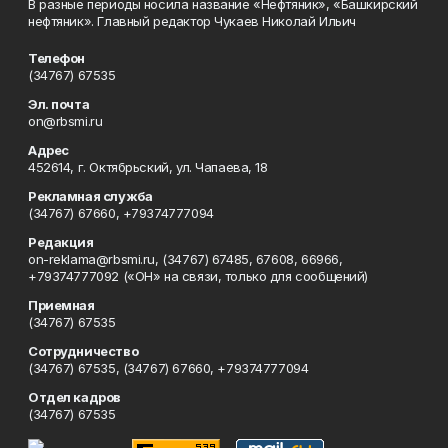
В разные периоды носила название «Нефтяник», «Башкирский
нефтяник». Главный редактор Чукаев Николай Ильич
Телефон
(34767) 67535
Эл. почта
on@rbsmi.ru
Адрес
452614, г. Октябрьский, ул. Чапаева, 18
Рекламная служба
(34767) 67660, +79374777094
Редакция
on-reklama@rbsmi.ru, (34767) 67485, 67608, 66966,
+79374777092 («ОН» на связи, только для сообщений)
Приемная
(34767) 67535
Сотрудничество
(34767) 67535, (34767) 67660, +79374777094
Отдел кадров
(34767) 67535