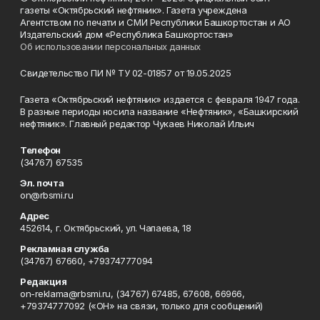
газеты «Октябрьский нефтяник». Газета учреждена
Агентством по печати и СМИ Республики Башкортостан и АО
Издательский дом «Республика Башкортостан»
Об использовании персональных данных
Свидетельство ПИ № ТУ 02-01857 от 19.05.2025
Газета «Октябрьский нефтяник» издается с февраля 1947 года.
В разные периоды носила название «Нефтяник», «Башкирский
нефтяник». Главный редактор Чукаев Николай Ильич
Телефон
(34767) 67535
Эл. почта
on@rbsmi.ru
Адрес
452614, г. Октябрьский, ул. Чапаева, 18
Рекламная служба
(34767) 67660, +79374777094
Редакция
on-reklama@rbsmi.ru, (34767) 67485, 67608, 66966,
+79374777092 («ОН» на связи, только для сообщений)