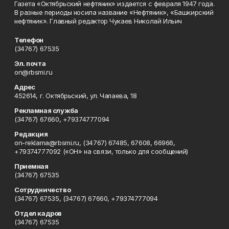
Газета «Октябрьский нефтяник» издается с февраля 1947 года.
В разные периоды носила название «Нефтяник», «Башкирский
нефтяник». Главный редактор Чукаев Николай Ильич
Телефон
(34767) 67535
Эл. почта
on@rbsmi.ru
Адрес
452614, г. Октябрьский, ул. Чапаева, 18
Рекламная служба
(34767) 67660, +79374777094
Редакция
on-reklama@rbsmi.ru, (34767) 67485, 67608, 66966,
+79374777092 («ОН» на связи, только для сообщений)
Приемная
(34767) 67535
Сотрудничество
(34767) 67535, (34767) 67660, +79374777094
Отдел кадров
(34767) 67535