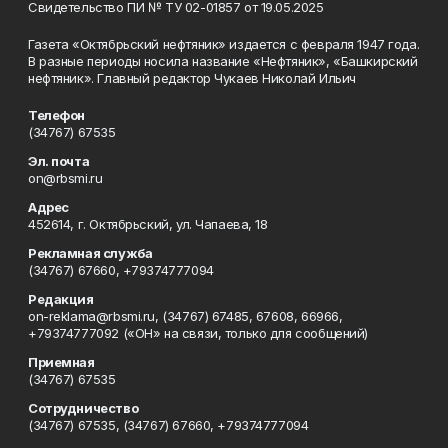
Свидетельство ПИ № ТУ 02-01857 от 19.05.2025
Газета «Октябрьский нефтяник» издается с февраля 1947 года.
В разные периоды носила название «Нефтяник», «Башкирский
нефтяник». Главный редактор Чукаев Николай Ильич
Телефон
(34767) 67535
Эл. почта
on@rbsmi.ru
Адрес
452614, г. Октябрьский, ул. Чапаева, 18
Рекламная служба
(34767) 67660, +79374777094
Редакция
on-reklama@rbsmi.ru, (34767) 67485, 67608, 66966,
+79374777092 («ОН» на связи, только для сообщений)
Приемная
(34767) 67535
Сотрудничество
(34767) 67535, (34767) 67660, +79374777094