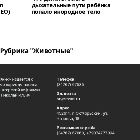
л
дыхательные пути ребёнка
ЕО)
попало инородное тело
Рубрика "Животные"
яник» издается с
Телефон
ные периоды носила
(34767) 67535
ашкирский нефтяник».
Эл. почта
 Николай Ильич
on@rbsmi.ru
Адрес
452614, г. Октябрьский, ул.
Чапаева, 18
Рекламная служба
(34767) 67660, +79374777094