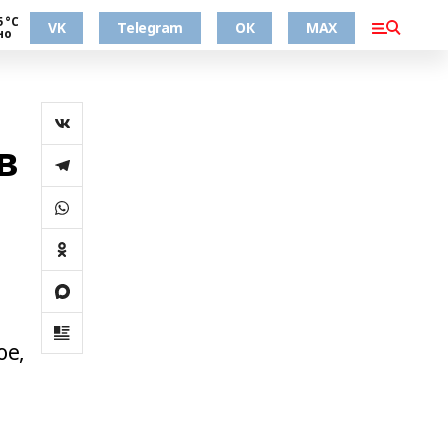
5 °С
VK
Telegram
ОК
MAX
но
в
ое,