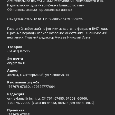
Агентством по печати и СМИ Республики Башкортостан и АО
Издательский дом «Республика Башкортостан»
Об использовании персональных данных
Свидетельство ПИ № ТУ 02-01857 от 19.05.2025
Газета «Октябрьский нефтяник» издается с февраля 1947 года.
В разные периоды носила название «Нефтяник», «Башкирский
нефтяник». Главный редактор Чукаев Николай Ильич
Телефон
(34767) 67535
Эл. почта
on@rbsmi.ru
Адрес
452614, г. Октябрьский, ул. Чапаева, 18
Рекламная служба
(34767) 67660, +79374777094
Редакция
on-reklama@rbsmi.ru, (34767) 67485, 67608, 66966,
+79374777092 («ОН» на связи, только для сообщений)
Приемная
(34767) 67535