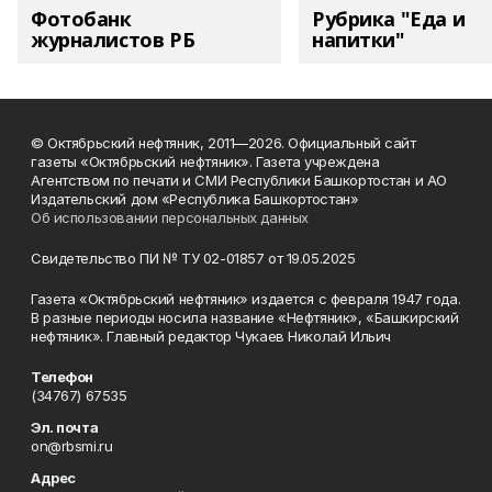
Фотобанк
Рубрика "Еда и
журналистов РБ
напитки"
© Октябрьский нефтяник, 2011—2026. Официальный сайт
газеты «Октябрьский нефтяник». Газета учреждена
Агентством по печати и СМИ Республики Башкортостан и АО
Издательский дом «Республика Башкортостан»
Об использовании персональных данных
Свидетельство ПИ № ТУ 02-01857 от 19.05.2025
Газета «Октябрьский нефтяник» издается с февраля 1947 года.
В разные периоды носила название «Нефтяник», «Башкирский
нефтяник». Главный редактор Чукаев Николай Ильич
Телефон
(34767) 67535
Эл. почта
on@rbsmi.ru
Адрес