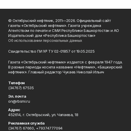
© Октябрьский нефтяник, 2011—2026. Официальный сайт
газеты «Октябрьский нефтяник». Газета учреждена
Агентством по печати и СМИ Республики Башкортостан и АО
Издательский дом «Республика Башкортостан»
Об использовании персональных данных
Свидетельство ПИ № ТУ 02-01857 от 19.05.2025
Газета «Октябрьский нефтяник» издается с февраля 1947 года.
В разные периоды носила название «Нефтяник», «Башкирский
нефтяник». Главный редактор Чукаев Николай Ильич
Телефон
(34767) 67535
Эл. почта
on@rbsmi.ru
Адрес
452614, г. Октябрьский, ул. Чапаева, 18
Рекламная служба
(34767) 67660, +79374777094