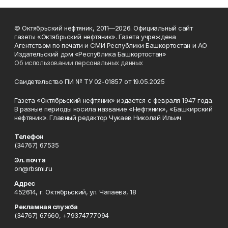
© Октябрьский нефтяник, 2011—2026. Официальный сайт
газеты «Октябрьский нефтяник». Газета учреждена
Агентством по печати и СМИ Республики Башкортостан и АО
Издательский дом «Республика Башкортостан»
Об использовании персональных данных
Свидетельство ПИ № ТУ 02-01857 от 19.05.2025
Газета «Октябрьский нефтяник» издается с февраля 1947 года.
В разные периоды носила название «Нефтяник», «Башкирский
нефтяник». Главный редактор Чукаев Николай Ильич
Телефон
(34767) 67535
Эл. почта
on@rbsmi.ru
Адрес
452614, г. Октябрьский, ул. Чапаева, 18
Рекламная служба
(34767) 67660, +79374777094