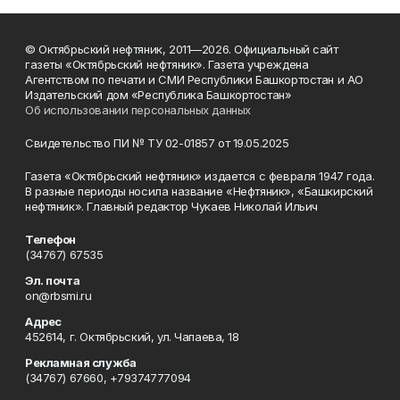
© Октябрьский нефтяник, 2011—2026. Официальный сайт
газеты «Октябрьский нефтяник». Газета учреждена
Агентством по печати и СМИ Республики Башкортостан и АО
Издательский дом «Республика Башкортостан»
Об использовании персональных данных
Свидетельство ПИ № ТУ 02-01857 от 19.05.2025
Газета «Октябрьский нефтяник» издается с февраля 1947 года.
В разные периоды носила название «Нефтяник», «Башкирский
нефтяник». Главный редактор Чукаев Николай Ильич
Телефон
(34767) 67535
Эл. почта
on@rbsmi.ru
Адрес
452614, г. Октябрьский, ул. Чапаева, 18
Рекламная служба
(34767) 67660, +79374777094