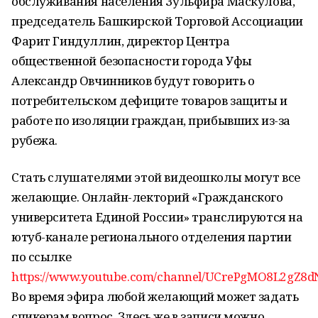
обслуживания населения Зульфира Маскулова,
председатель Башкирской Торговой Ассоциации
Фарит Гиндуллин, директор Центра
общественной безопасности города Уфы
Александр Овчинников будут говорить о
потребительском дефиците товаров защиты и
работе по изоляции граждан, прибывших из-за
рубежа.
Стать слушателями этой видеошколы могут все
желающие. Онлайн-лекторий «Гражданского
университета Единой России» транслируются на
ютуб-канале регионального отделения партии
по ссылке
https://www.youtube.com/channel/UCrePgMO8L2gZ
Во время эфира любой желающий может задать
спикерам вопрос. Здесь же в записи можно