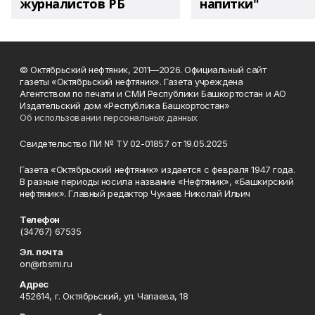
журналистов РБ
напитки"
© Октябрьский нефтяник, 2011—2026. Официальный сайт
газеты «Октябрьский нефтяник». Газета учреждена
Агентством по печати и СМИ Республики Башкортостан и АО
Издательский дом «Республика Башкортостан»
Об использовании персональных данных
Свидетельство ПИ № ТУ 02-01857 от 19.05.2025
Газета «Октябрьский нефтяник» издается с февраля 1947 года.
В разные периоды носила название «Нефтяник», «Башкирский
нефтяник». Главный редактор Чукаев Николай Ильич
Телефон
(34767) 67535
Эл. почта
on@rbsmi.ru
Адрес
452614, г. Октябрьский, ул. Чапаева, 18