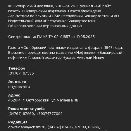
© Октябрьский нефтяник, 2011—2026. Официальный сайт
газеты «Октябрьский нефтяник». Газета учреждена
Агентством по печати и СМИ Республики Башкортостан и АО
Издательский дом «Республика Башкортостан»
Об использовании персональных данных
Свидетельство ПИ № ТУ 02-01857 от 19.05.2025
Газета «Октябрьский нефтяник» издается с февраля 1947 года.
В разные периоды носила название «Нефтяник», «Башкирский
нефтяник». Главный редактор Чукаев Николай Ильич
Телефон
(34767) 67535
Эл. почта
on@rbsmi.ru
Адрес
452614, г. Октябрьский, ул. Чапаева, 18
Рекламная служба
(34767) 67660, +79374777094
Редакция
on-reklama@rbsmi.ru, (34767) 67485, 67608, 66966,