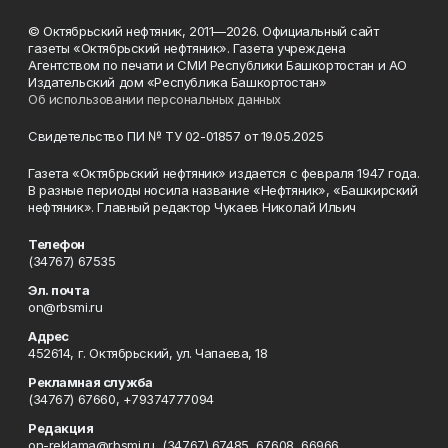
© Октябрьский нефтяник, 2011—2026. Официальный сайт
газеты «Октябрьский нефтяник». Газета учреждена
Агентством по печати и СМИ Республики Башкортостан и АО
Издательский дом «Республика Башкортостан»
Об использовании персональных данных
Свидетельство ПИ № ТУ 02-01857 от 19.05.2025
Газета «Октябрьский нефтяник» издается с февраля 1947 года.
В разные периоды носила название «Нефтяник», «Башкирский
нефтяник». Главный редактор Чукаев Николай Ильич
Телефон
(34767) 67535
Эл. почта
on@rbsmi.ru
Адрес
452614, г. Октябрьский, ул. Чапаева, 18
Рекламная служба
(34767) 67660, +79374777094
Редакция
on-reklama@rbsmi.ru, (34767) 67485, 67608, 66966,