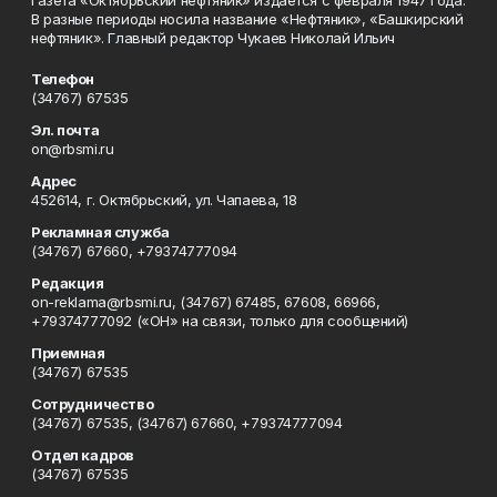
Газета «Октябрьский нефтяник» издается с февраля 1947 года.
В разные периоды носила название «Нефтяник», «Башкирский
нефтяник». Главный редактор Чукаев Николай Ильич
Телефон
(34767) 67535
Эл. почта
on@rbsmi.ru
Адрес
452614, г. Октябрьский, ул. Чапаева, 18
Рекламная служба
(34767) 67660, +79374777094
Редакция
on-reklama@rbsmi.ru, (34767) 67485, 67608, 66966,
+79374777092 («ОН» на связи, только для сообщений)
Приемная
(34767) 67535
Сотрудничество
(34767) 67535, (34767) 67660, +79374777094
Отдел кадров
(34767) 67535