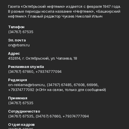
Газета «Октябрьский нефтяник» издается с февраля 1947 года.
В разные периоды носила название «Нефтяник», «Башкирский
нефтяник». Главный редактор Чукаев Николай Ильич
Телефон
(34767) 67535
Эл. почта
on@rbsmi.ru
Адрес
452614, г. Октябрьский, ул. Чапаева, 18
Рекламная служба
(34767) 67660, +79374777094
Редакция
on-reklama@rbsmi.ru, (34767) 67485, 67608, 66966,
+79374777092 («ОН» на связи, только для сообщений)
Приемная
(34767) 67535
Сотрудничество
(34767) 67535, (34767) 67660, +79374777094
Отдел кадров