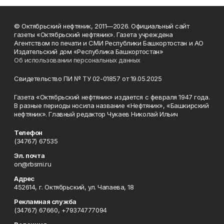
© Октябрьский нефтяник, 2011—2026. Официальный сайт
газеты «Октябрьский нефтяник». Газета учреждена
Агентством по печати и СМИ Республики Башкортостан и АО
Издательский дом «Республика Башкортостан»
Об использовании персональных данных
Свидетельство ПИ № ТУ 02-01857 от 19.05.2025
Газета «Октябрьский нефтяник» издается с февраля 1947 года.
В разные периоды носила название «Нефтяник», «Башкирский
нефтяник». Главный редактор Чукаев Николай Ильич
Телефон
(34767) 67535
Эл. почта
on@rbsmi.ru
Адрес
452614, г. Октябрьский, ул. Чапаева, 18
Рекламная служба
(34767) 67660, +79374777094