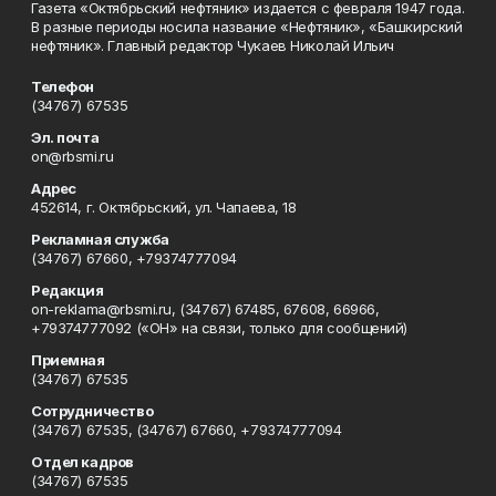
Газета «Октябрьский нефтяник» издается с февраля 1947 года.
В разные периоды носила название «Нефтяник», «Башкирский
нефтяник». Главный редактор Чукаев Николай Ильич
Телефон
(34767) 67535
Эл. почта
on@rbsmi.ru
Адрес
452614, г. Октябрьский, ул. Чапаева, 18
Рекламная служба
(34767) 67660, +79374777094
Редакция
on-reklama@rbsmi.ru, (34767) 67485, 67608, 66966,
+79374777092 («ОН» на связи, только для сообщений)
Приемная
(34767) 67535
Сотрудничество
(34767) 67535, (34767) 67660, +79374777094
Отдел кадров
(34767) 67535